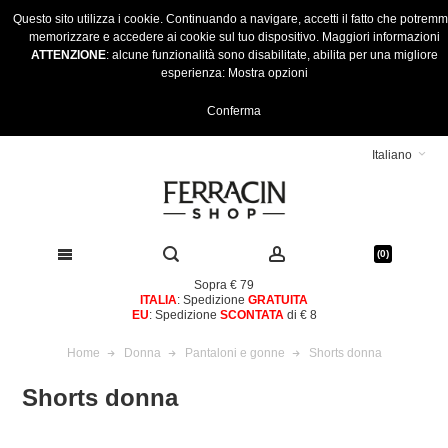
Questo sito utilizza i cookie. Continuando a navigare, accetti il fatto che potrem
memorizzare e accedere ai cookie sul tuo dispositivo.
Maggiori informazioni
ATTENZIONE
: alcune funzionalità sono disabilitate, abilita per una migliore
esperienza:
Mostra opzioni
Conferma
Italiano
(0)
Sopra € 79
ITALIA
: Spedizione
GRATUITA
EU
: Spedizione
SCONTATA
di € 8
Home
Donna
Pantaloni e gonne
Shorts donna
Shorts donna