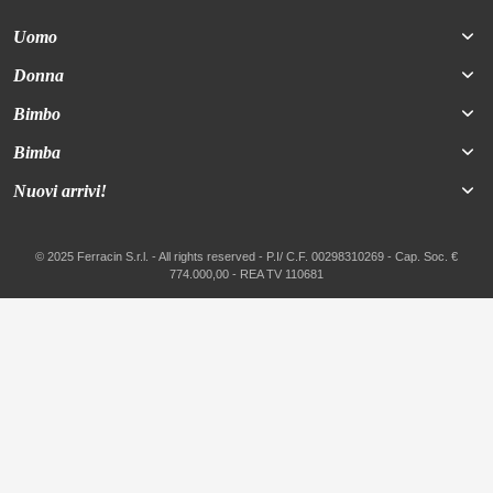
Uomo
Donna
Bimbo
Bimba
Nuovi arrivi!
© 2025 Ferracin S.r.l. - All rights reserved - P.I/ C.F. 00298310269 - Cap. Soc. €
774.000,00 - REA TV 110681