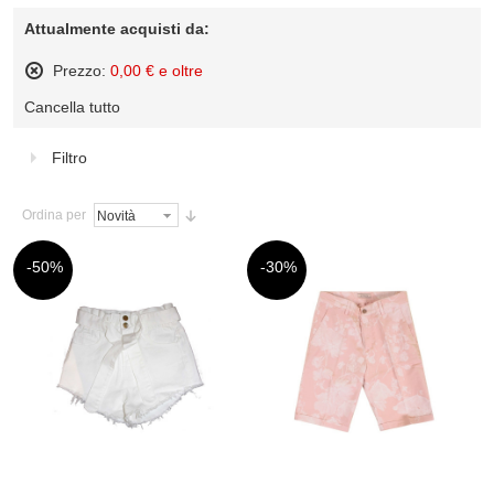
Attualmente acquisti da:
Prezzo:
0,00 € e oltre
Rimuovi
Cancella tutto
questo
articolo
Filtro
Ordina per
-50%
-30%