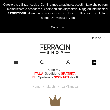
Questo sito utilizza i cookie. Continuando a navigare, accetti il fatto che potrem
memorizzare e accedere ai cookie sul tuo dispositivo.
Maggiori informazioni
ATTENZIONE
: alcune funzionalità sono disabilitate, abilita per una migliore
esperienza:
Mostra opzioni
Conferma
Italiano
(0)
Sopra € 79
ITALIA
: Spedizione
GRATUITA
EU
: Spedizione
SCONTATA
di € 8
Home
Marchi
La Milanesa