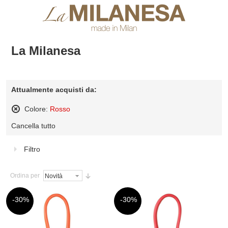
La Milanesa
Attualmente acquisti da:
Colore:
Rosso
Rimuovi
Cancella tutto
questo
articolo
Filtro
Ordina per
-30%
-30%