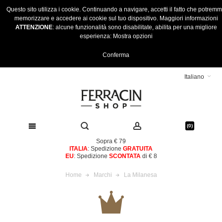
Questo sito utilizza i cookie. Continuando a navigare, accetti il fatto che potrem
memorizzare e accedere ai cookie sul tuo dispositivo.
Maggiori informazioni
ATTENZIONE
: alcune funzionalità sono disabilitate, abilita per una migliore
esperienza:
Mostra opzioni
Conferma
Italiano
(0)
Sopra € 79
ITALIA
: Spedizione
GRATUITA
EU
: Spedizione
SCONTATA
di € 8
Home
Marchi
La Milanesa