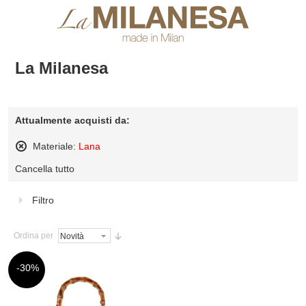
La Milanesa
Attualmente acquisti da:
Materiale:
Lana
Rimuovi
Cancella tutto
questo
articolo
Filtro
Ordina per
-30%