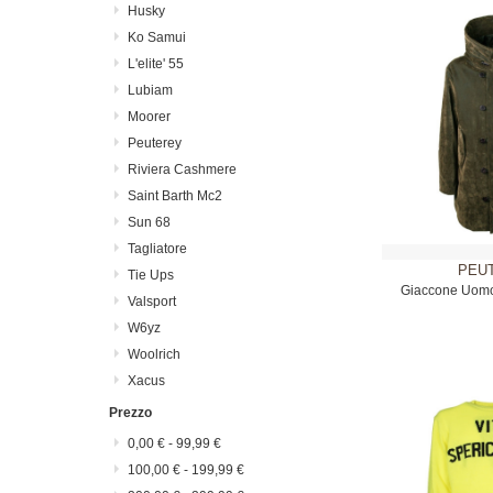
Husky
Ko Samui
L'elite' 55
Lubiam
Moorer
Peuterey
Riviera Cashmere
Saint Barth Mc2
Sun 68
Tagliatore
PEU
Tie Ups
Giaccone Uomo
Valsport
W6yz
Woolrich
Xacus
Prezzo
0,00 €
-
99,99 €
100,00 €
-
199,99 €