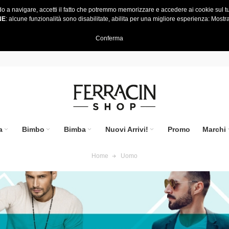
do a navigare, accetti il fatto che potremmo memorizzare e accedere ai cookie sul tu
NE
: alcune funzionalità sono disabilitate, abilita per una migliore esperienza:
Mostra
Conferma
a
Bimbo
Bimba
Nuovi Arrivi!
Promo
Marchi
Home
Uomo