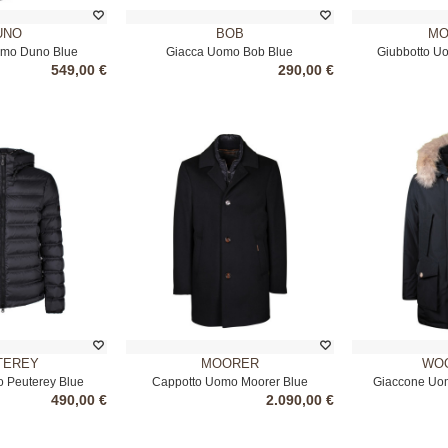
UNO
BOB
MO
mo Duno Blue
Giacca Uomo Bob Blue
Giubbotto U
549,00 €
290,00 €
TEREY
MOORER
WOO
 Peuterey Blue
Cappotto Uomo Moorer Blue
Giaccone Uom
490,00 €
2.090,00 €