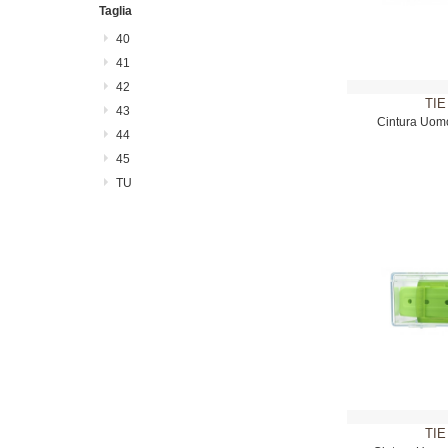
Taglia
40
41
42
TIE
43
Cintura Uom
44
45
TU
TIE