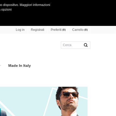
o dispositivo.
Maggiori informazioni
 opzioni
Preferiti
Carrello
Log in
Registrati
(0)
(0)
Made In Italy