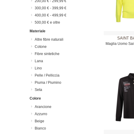
200,00 €
-
299,99 €
300,00 €
-
399,99 €
400,00 €
-
499,99 €
500,00 €
e oltre
Materiale
SAINT B
Altre fibre naturali
Maglia Uomo Sain
Cotone
Fibre sintetiche
Lana
Lino
Pelle / Pelliccia
Piuma / Piumino
Seta
Colore
Arancione
Azzurro
Beige
Bianco