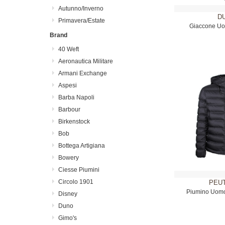
Autunno/Inverno
D
Primavera/Estate
Giaccone Uo
Brand
40 Weft
Aeronautica Militare
Armani Exchange
Aspesi
Barba Napoli
Barbour
Birkenstock
Bob
Bottega Artigiana
Bowery
Ciesse Piumini
Circolo 1901
PEU
Piumino Uomo
Disney
Duno
Gimo's