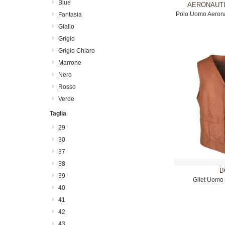
Blue
AERONAUTI
Polo Uomo Aerona
Fantasia
Giallo
Grigio
Grigio Chiaro
Marrone
Nero
Rosso
Verde
Taglia
29
30
37
38
B
39
Gilet Uomo
40
41
42
43