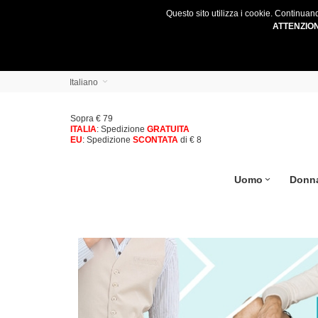
Questo sito utilizza i cookie. Continuan
ATTENZIO
Italiano
Sopra € 79
ITALIA
: Spedizione
GRATUITA
EU
: Spedizione
SCONTATA
di € 8
Uomo
Donn