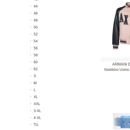
44
46
48
50
52
54
56
58
60
ARMANI 
62
Giubbino Uomo 
Be
S
M
L
XL
XXL
3-XL
4-XL
TU