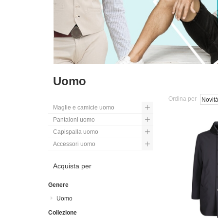
Uomo
Ordina per
Maglie e camicie uomo
Pantaloni uomo
Capispalla uomo
Accessori uomo
Acquista per
Genere
Uomo
Collezione