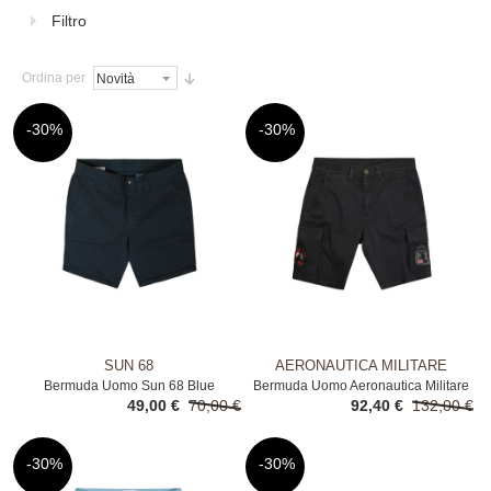
Filtro
Ordina per
-30%
-30%
SUN 68
AERONAUTICA MILITARE
Bermuda Uomo Sun 68 Blue
Bermuda Uomo Aeronautica Militare
49,00 €
70,00 €
92,40 €
132,00 €
Blue
-30%
-30%