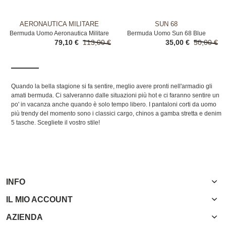
AERONAUTICA MILITARE
SUN 68
Bermuda Uomo Aeronautica Militare
Bermuda Uomo Sun 68 Blue
79,10 €
113,00 €
35,00 €
50,00 €
Beige
Quando la bella stagione si fa sentire, meglio avere pronti nell'armadio gli
amati bermuda. Ci salveranno dalle situazioni più hot e ci faranno sentire un
po' in vacanza anche quando è solo tempo libero. I pantaloni corti da uomo
più trendy del momento sono i classici cargo, chinos a gamba stretta e denim
5 tasche. Scegliete il vostro stile!
INFO
IL MIO ACCOUNT
AZIENDA