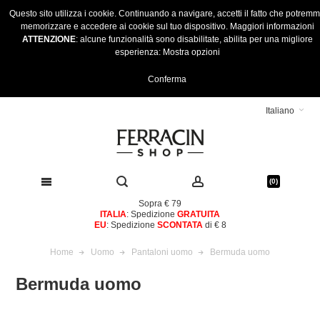
Questo sito utilizza i cookie. Continuando a navigare, accetti il fatto che potrem
memorizzare e accedere ai cookie sul tuo dispositivo.
Maggiori informazioni
ATTENZIONE
: alcune funzionalità sono disabilitate, abilita per una migliore
esperienza:
Mostra opzioni
Conferma
Italiano
(0)
Sopra € 79
ITALIA
: Spedizione
GRATUITA
EU
: Spedizione
SCONTATA
di € 8
Home
Uomo
Pantaloni uomo
Bermuda uomo
Bermuda uomo