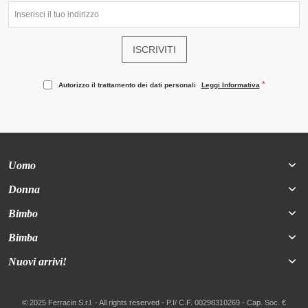
ISCRIVITI
Autorizzo il trattamento dei dati personali
Leggi Informativa
Uomo
Donna
Bimbo
Bimba
Nuovi arrivi!
© 2025 Ferracin S.r.l. - All rights reserved - P.I/ C.F. 00298310269 - Cap. Soc. €