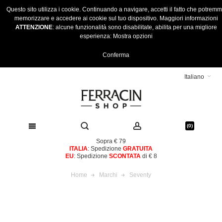
Questo sito utilizza i cookie. Continuando a navigare, accetti il fatto che potrem
memorizzare e accedere ai cookie sul tuo dispositivo.
Maggiori informazioni
ATTENZIONE
: alcune funzionalità sono disabilitate, abilita per una migliore
esperienza:
Mostra opzioni
Conferma
Italiano
(0)
Sopra € 79
ITALIA
: Spedizione
GRATUITA
EU
: Spedizione
SCONTATA
di € 8
Home
Marchi
Seventy