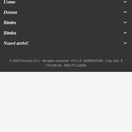
Uomo
Donna
Bimbo
Bimba
Nuovi arrivi!
© 2025 Ferracin S.r.l. - All rights reserved - P.I/ C.F. 00298310269 - Cap. Soc. €
774.000,00 - REA TV 110681