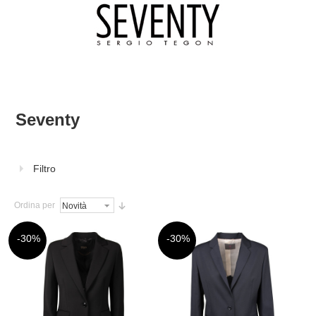
Seventy
Filtro
Ordina per
-30%
-30%