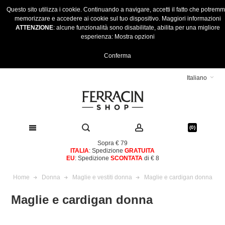
Questo sito utilizza i cookie. Continuando a navigare, accetti il fatto che potrem
memorizzare e accedere ai cookie sul tuo dispositivo.
Maggiori informazioni
ATTENZIONE
: alcune funzionalità sono disabilitate, abilita per una migliore
esperienza:
Mostra opzioni
Conferma
Italiano
(0)
Sopra € 79
ITALIA
: Spedizione
GRATUITA
EU
: Spedizione
SCONTATA
di € 8
Home
Donna
Maglie e vestiti donna
Maglie e cardigan donna
Maglie e cardigan donna