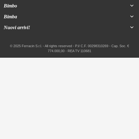
Bimbo
Bimba
Nuovi arrivi!
© 2025 Ferracin S.r.l. - All rights reserved - P.I/ C.F. 00298310269 - Cap. Soc. €
774.000,00 - REA TV 110681