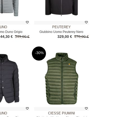
UNO
PEUTEREY
mo Duno Grigio
Giubbino Uomo Peuterey Nero
244,30 €
349,00 €
329,00 €
470,00 €
-30%
UNO
CIESSE PIUMINI