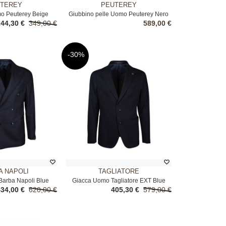
TEREY
PEUTEREY
o Peuterey Beige
Giubbino pelle Uomo Peuterey Nero
244,30 €
349,00 €
589,00 €
-30%
A NAPOLI
TAGLIATORE
arba Napoli Blue
Giacca Uomo Tagliatore EXT Blue
434,00 €
620,00 €
405,30 €
579,00 €