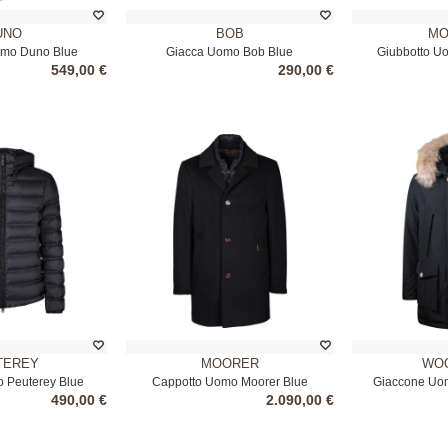
UNO
BOB
MO
mo Duno Blue
Giacca Uomo Bob Blue
Giubbotto U
549,00 €
290,00 €
TEREY
MOORER
WOO
 Peuterey Blue
Cappotto Uomo Moorer Blue
Giaccone Uom
490,00 €
2.090,00 €