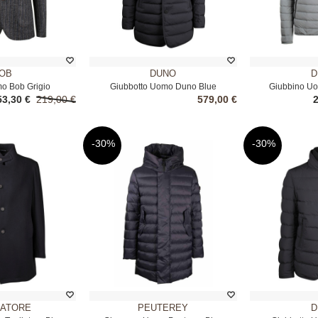
OB
DUNO
D
o Bob Grigio
Giubbotto Uomo Duno Blue
Giubbino Uo
53,30 €
219,00 €
579,00 €
-30%
-30%
IATORE
PEUTEREY
D