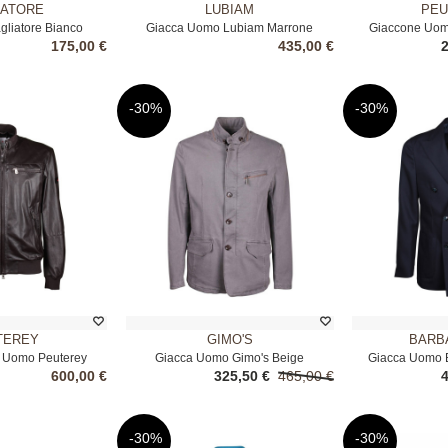
IATORE
LUBIAM
PEU
gliatore Bianco
Giacca Uomo Lubiam Marrone
Giaccone Uom
175,00 €
435,00 €
-30%
-30%
TEREY
GIMO'S
BARB
e Uomo Peuterey
Giacca Uomo Gimo's Beige
Giacca Uomo B
600,00 €
325,50 €
465,00 €
rone
-30%
-30%