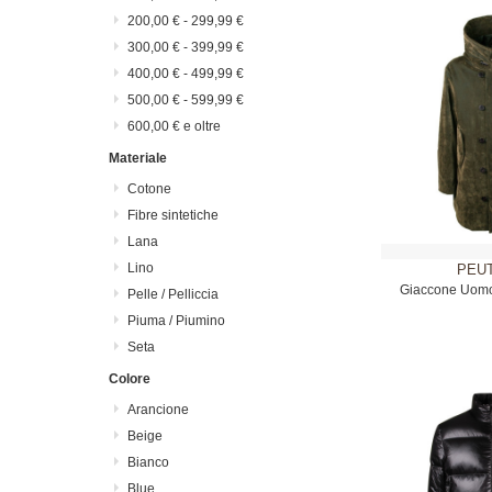
200,00 €
-
299,99 €
300,00 €
-
399,99 €
400,00 €
-
499,99 €
500,00 €
-
599,99 €
600,00 €
e oltre
Materiale
Cotone
Fibre sintetiche
Lana
Lino
PEU
Giaccone Uomo
Pelle / Pelliccia
Piuma / Piumino
Seta
Colore
Arancione
Beige
Bianco
Blue