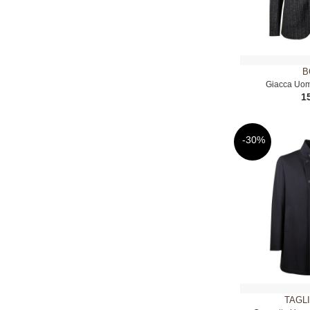
B
Giacca Uom
1
-30%
TAGL