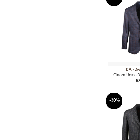
BARBA
Giacca Uomo B
5
-30%