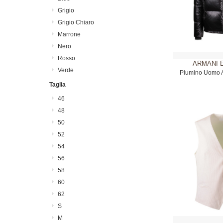
Grigio
Grigio Chiaro
Marrone
Nero
Rosso
ARMANI 
Verde
Piumino Uomo 
N
Taglia
46
48
50
52
54
56
58
60
62
S
M