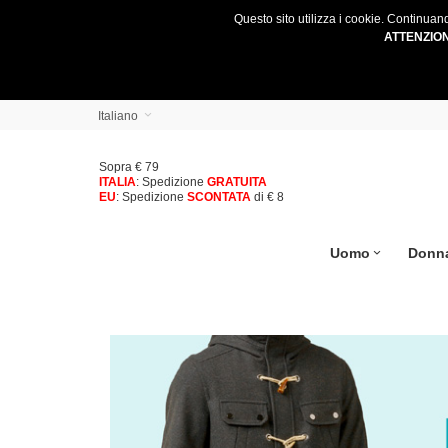
Questo sito utilizza i cookie. Continuan
ATTENZIO
Italiano
Sopra € 79
ITALIA
: Spedizione
GRATUITA
EU
: Spedizione
SCONTATA
di € 8
Uomo
Donn