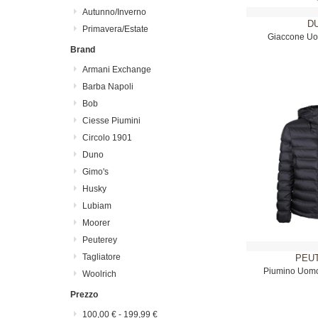
Autunno/Inverno
D
Primavera/Estate
Giaccone Uo
Brand
Armani Exchange
Barba Napoli
Bob
Ciesse Piumini
Circolo 1901
Duno
Gimo's
Husky
Lubiam
Moorer
Peuterey
Tagliatore
PEU
Piumino Uomo
Woolrich
Prezzo
100,00 €
-
199,99 €