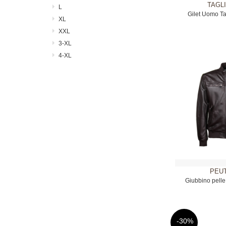
TAGL
L
Gilet Uomo Ta
XL
XXL
3-XL
4-XL
PEU
Giubbino pell
Mar
-30%