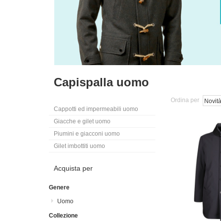
Capispalla uomo
Ordina per
Cappotti ed impermeabili uomo
Giacche e gilet uomo
Piumini e giacconi uomo
Gilet imbottiti uomo
Acquista per
Genere
Uomo
Collezione