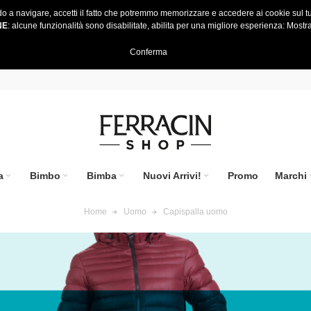
do a navigare, accetti il fatto che potremmo memorizzare e accedere ai cookie sul tu
NE
: alcune funzionalità sono disabilitate, abilita per una migliore esperienza:
Mostra
Conferma
a
Bimbo
Bimba
Nuovi Arrivi!
Promo
Marchi
Home
Uomo
Capispalla uomo