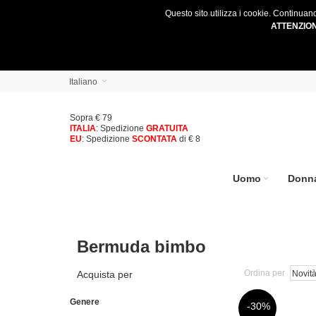
Questo sito utilizza i cookie. Continuan
ATTENZIO
Italiano
Sopra € 79
ITALIA
: Spedizione
GRATUITA
EU
: Spedizione
SCONTATA
di € 8
Uomo
Donn
Bermuda bimbo
Ordina per
Acquista per
Genere
-30%