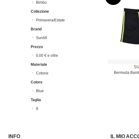
Bimbo
Collezione
Primavera/Estate
Brand
Sun68
Prezzo
0,00 €
e oltre
Materiale
SU
Bermuda Bamb
Cotone
Colore
Blue
Taglia
8
INFO
IL MIO AC