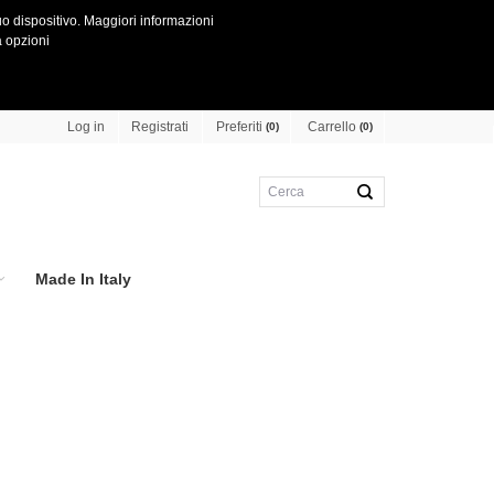
o dispositivo.
Maggiori informazioni
 opzioni
Preferiti
Carrello
Log in
Registrati
(0)
(0)
Made In Italy