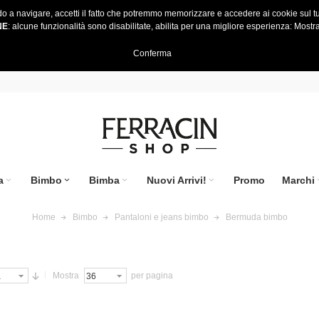
do a navigare, accetti il fatto che potremmo memorizzare e accedere ai cookie sul tu
NE
: alcune funzionalità sono disabilitate, abilita per una migliore esperienza:
Mostra
Conferma
a
Bimbo
Bimba
Nuovi Arrivi!
Promo
Marchi
Home
Bimbo
Pantaloni e jeans bimbo
Bermuda bimbo
Mostra
per pagina