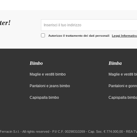
ter!
Autorizzo il trattamento dei dati personali
Leggi Informativ
Bimbo
Bimba
Maglie e vestiti bimbo
Maglie e vestiti 
Pantaloni e jeans bimbo
Pantaloni e gon
Capispalla bimbo
Capispalla bimb
erracin S.r.l. - All rights reserved - P.I/ C.F. 00298310269 - Cap. Soc. € 774.000,00 - REA 