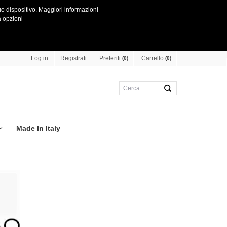
o dispositivo.
Maggiori informazioni
 opzioni
Preferiti
Carrello
Log in
Registrati
(0)
(0)
Made In Italy