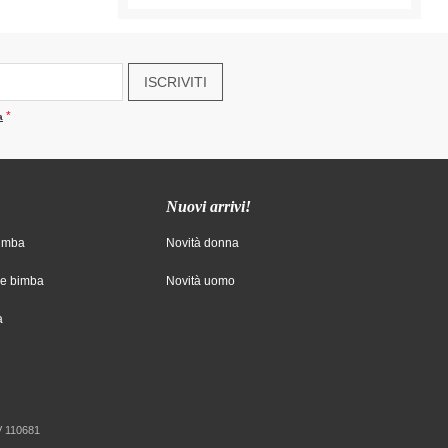
ISCRIVITI
a
Nuovi arrivi!
bimba
Novità donna
ne bimba
Novità uomo
a
TV 110681