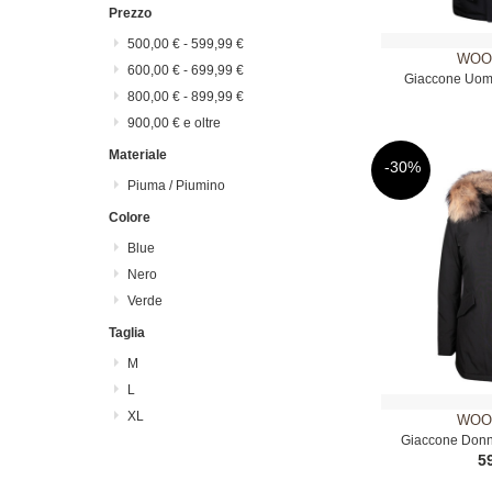
Prezzo
500,00 €
-
599,99 €
WOO
600,00 €
-
699,99 €
Giaccone Uom
800,00 €
-
899,99 €
900,00 €
e oltre
Materiale
-30%
Piuma / Piumino
Colore
Blue
Nero
Verde
Taglia
M
L
XL
WOO
Giaccone Donn
5