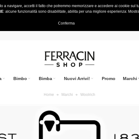
do a navigare, accetti il fatto che potremmo memorizzare e accedere ai cookie sul tu
NE
: alcune funzionalità sono disabilitate, abilita per una migliore esperienza:
Mostra
Conferma
a
Bimbo
Bimba
Nuovi Arrivi!
Promo
Marchi
Home
Marchi
Woolrich