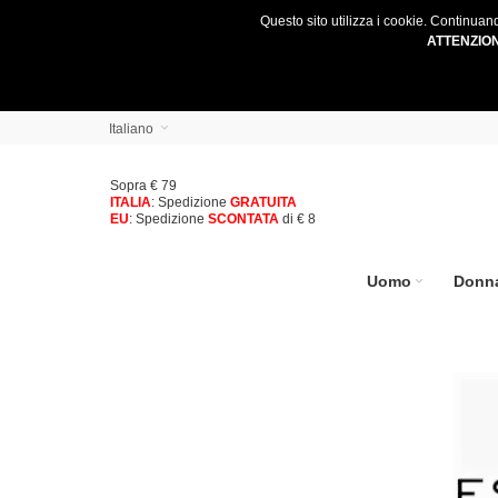
Questo sito utilizza i cookie. Continuan
ATTENZIO
Italiano
Sopra € 79
ITALIA
: Spedizione
GRATUITA
EU
: Spedizione
SCONTATA
di € 8
Uomo
Donn