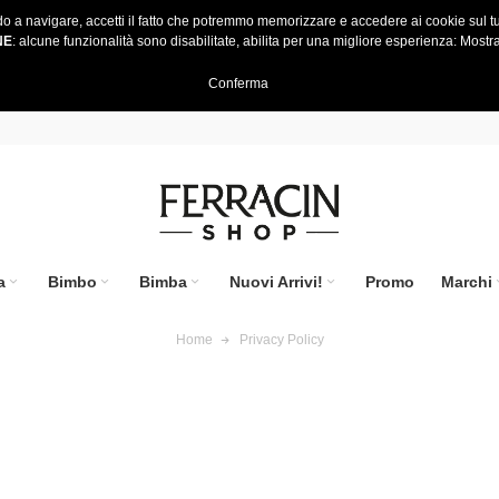
do a navigare, accetti il fatto che potremmo memorizzare e accedere ai cookie sul tu
NE
: alcune funzionalità sono disabilitate, abilita per una migliore esperienza:
Mostra
Conferma
a
Bimbo
Bimba
Nuovi Arrivi!
Promo
Marchi
Home
Privacy Policy