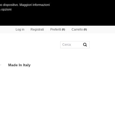
o dispositivo.
Maggiori informazioni
 opzioni
Preferiti
Carrello
Log in
Registrati
(0)
(0)
Made In Italy