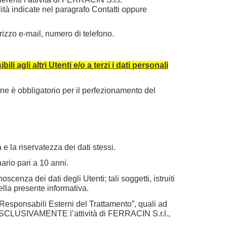
ità indicate nel paragrafo Contatti oppure
irizzo e-mail, numero di telefono.
li agli altri Utenti e/o a terzi i dati personali
dine è obbligatorio per il perfezionamento del
 e la riservatezza dei dati stessi.
ario pari a 10 anni.
oscenza dei dati degli Utenti; tali soggetti, istruiti
ella presente informativa.
i “Responsabili Esterni del Trattamento”, quali ad
 ESCLUSIVAMENTE l’attività di FERRACIN S.r.l.,