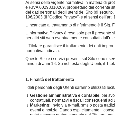
Ai sensi della vigente normativa in materia di pro
e P.IVA 00298310269, proprietario del corrente si
dei dati personali degli utenti del Sito (di seguito,
196/2003 (il “Codice Privacy”) e ai sensi dell’ar
L’incaricato al trattamento di riferimento è il Sig.
L’informativa Privacy è resa solo per il presente s
per altri siti web eventualmente consultati dall’ute
Il Titolare garantisce il trattamento dei dati impron
normativa indicata.
Questo Sito e i servizi presenti sul Sito sono rise
minori di anni 18. Su richiesta degli Utenti, il Tito
1. Finalità del trattamento
I dati personali degli Utenti saranno utilizzati lec
Gestione amministrativa e contabile
, per svo
contrattuali, normativi e fiscali conseguenti ad 
Marketing:
invio via e-mail, sms o posta tradiz
eventi e notizie. Dando esplicitamente il conse
potrà ricevere periodicamente dal Titolare una