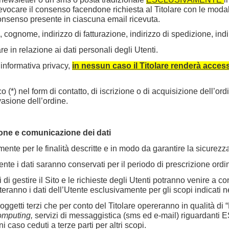
revocare il consenso facendone richiesta al Titolare con le modal
 consenso presente in ciascuna email ricevuta.
, cognome, indirizzo di fatturazione, indirizzo di spedizione, ind
re in relazione ai dati personali degli Utenti.
informativa privacy,
in nessun caso il Titolare renderà accessibi
o (*) nel form di contatto, di iscrizione o di acquisizione dell’or
vasione dell’ordine.
zione e comunicazione dei dati
lamente per le finalità descritte e in modo da garantire la sicurezza
nte i dati saranno conservati per il periodo di prescrizione ordin
 di gestire il Sito e le richieste degli Utenti potranno venire a con
teranno i dati dell’Utente esclusivamente per gli scopi indicati n
 soggetti terzi che per conto del Titolare opereranno in qualità d
omputing,
servizi di messaggistica (sms ed e-mail) riguardanti
 caso ceduti a terze parti per altri scopi.