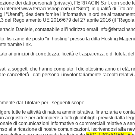
tezione dei dati personali (privacy), FERRACIN S.r.l. con sede l
to internet
www.ferracinshop.com
(il “Sito”), in qualità di Titola
 gli “Utenti”), desidera fornire l’informativa in ordine al trattament
t. 13 del Regolamento UE 2016/679 del 27 aprile 2016 (il “Regola
 Ferracin Daniele, contattabile all’indirizzo email
info@ferracinsh
ito, fisicamente posto “in hosting” presso la ditta Hosting Magenio
nte tramite link.
tato ai principi di correttezza, liceità e trasparenza e di tutela d
rvati a soggetti che hanno compiuto il diciottesimo anno di età, n
lare cancellerà i dati personali involontariamente raccolti relativi
itamente dal Titolare per i seguenti scopi:
lgere tutte le attività di natura amministrativa, finanziaria e con
un acquisto e per adempiere a tutti gli obblighi previsti dalla le
ionale di comunicazioni informative o commerciali relative a servi
nso alla ricezione di nostre comunicazioni, iscrivendosi alla n
 newsletter o un sms o posta tradizionale
ESCLUSIVAMENTE
i