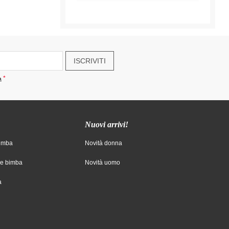
ISCRIVITI
a
Nuovi arrivi!
bimba
Novità donna
ne bimba
Novità uomo
a