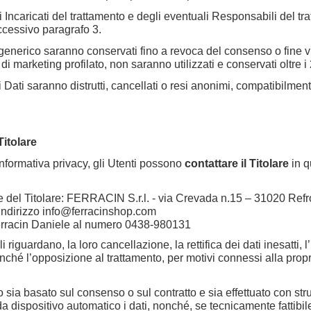
egli Incaricati del trattamento e degli eventuali Responsabili del 
uccessivo paragrafo 3.
ng generico saranno conservati fino a revoca del consenso o fine vit
à di marketing profilato, non saranno utilizzati e conservati oltre 
 i Dati saranno distrutti, cancellati o resi anonimi, compatibilme
 Titolare
informativa privacy, gli Utenti possono
contattare il Titolare
in q
 del Titolare: FERRACIN S.r.l. - via Crevada n.15 – 31020 Refr
indirizzo
info@ferracinshop.com
 Ferracin Daniele al numero 0438-980131
riguardano, la loro cancellazione, la rettifica dei dati inesatti, l
nché l’opposizione al trattamento, per motivi connessi alla propri
nto sia basato sul consenso o sul contratto e sia effettuato con str
 dispositivo automatico i dati, nonché, se tecnicamente fattibile,