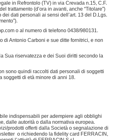
egale in Refrontolo (TV) in via Crevada n.15, C.F.
re del trattamento (d’ora in avanti, anche “Titolare”)
o dei dati personali ai sensi dell’art. 13 del D.Lgs.
mento”).
op.com
o al numero di telefono 0438/980131.
 di Antonio Carboni e sue ditte fornitrici, e non
ella Sua riservatezza e dei Suoi diritti secondo la
on sono quindi raccolti dati personali di soggetti
 a soggetti di età minore di anni 18.
tabile indispensabili per adempiere agli obblighi
gge, dalle autorità o dalla normativa europea.
zi/prodotti offerti dalla Società o segnalazione di
ewsletter o richiedendo la fidelity card FERRACIN,
nerenti l’attività di FERRACIN S.r.l.