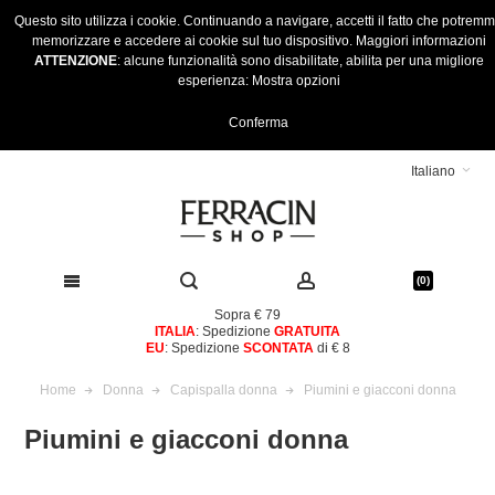
Questo sito utilizza i cookie. Continuando a navigare, accetti il fatto che potrem
memorizzare e accedere ai cookie sul tuo dispositivo.
Maggiori informazioni
ATTENZIONE
: alcune funzionalità sono disabilitate, abilita per una migliore
esperienza:
Mostra opzioni
Conferma
Italiano
(0)
Sopra € 79
ITALIA
: Spedizione
GRATUITA
EU
: Spedizione
SCONTATA
di € 8
Home
Donna
Capispalla donna
Piumini e giacconi donna
Piumini e giacconi donna