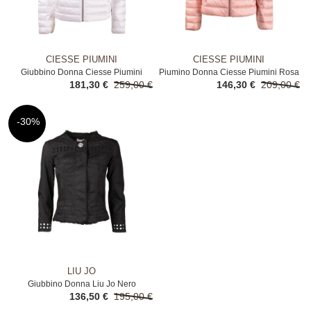
CIESSE PIUMINI
CIESSE PIUMINI
Giubbino Donna Ciesse Piumini
Piumino Donna Ciesse Piumini Rosa
181,30 €
259,00 €
146,30 €
209,00 €
Bianco
-30%
LIU JO
Giubbino Donna Liu Jo Nero
136,50 €
195,00 €