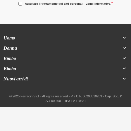
Autorizzo il trattamento dei dati personali
Leggi Informativa
Uomo
Donna
Bimbo
Bimba
Nuovi arrivi!
© 2025 Ferracin S.r.l. - All rights reserved - P.I/ C.F. 00298310269 - Cap. Soc. €
774.000,00 - REA TV 110681