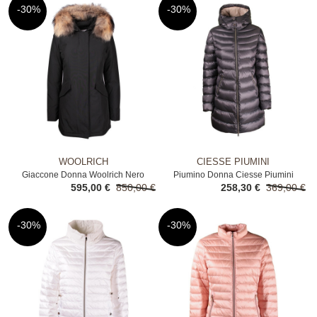
-30%
-30%
WOOLRICH
CIESSE PIUMINI
Giaccone Donna Woolrich Nero
Piumino Donna Ciesse Piumini
595,00 €
850,00 €
258,30 €
369,00 €
Grigio
-30%
-30%