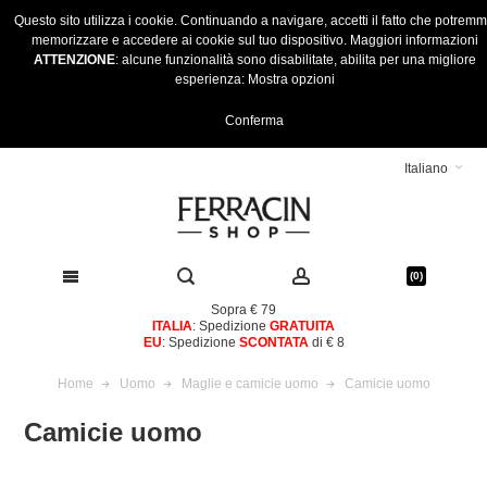
Questo sito utilizza i cookie. Continuando a navigare, accetti il fatto che potrem
memorizzare e accedere ai cookie sul tuo dispositivo.
Maggiori informazioni
ATTENZIONE
: alcune funzionalità sono disabilitate, abilita per una migliore
esperienza:
Mostra opzioni
Conferma
Italiano
(0)
Sopra € 79
ITALIA
: Spedizione
GRATUITA
EU
: Spedizione
SCONTATA
di € 8
Home
Uomo
Maglie e camicie uomo
Camicie uomo
Camicie uomo