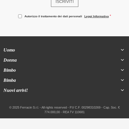
ISCRIVITI
Autorizzo il trattamento dei dati personali
Leggi Informativa
Uomo
Donna
Bimbo
Bimba
Nuovi arrivi!
© 2025 Ferracin S.r.l. - All rights reserved - P.I/ C.F. 00298310269 - Cap. Soc. €
774.000,00 - REA TV 110681