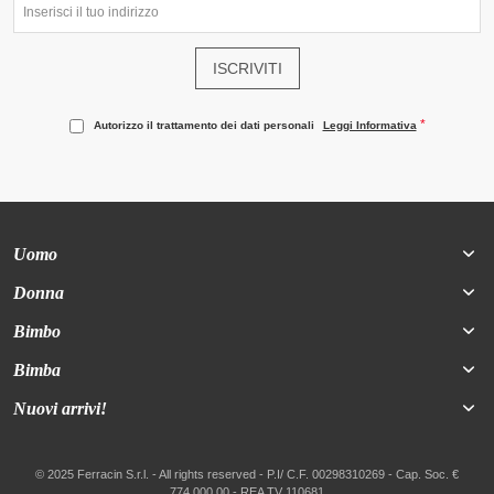
ISCRIVITI
Autorizzo il trattamento dei dati personali
Leggi Informativa
Uomo
Donna
Bimbo
Bimba
Nuovi arrivi!
© 2025 Ferracin S.r.l. - All rights reserved - P.I/ C.F. 00298310269 - Cap. Soc. €
774.000,00 - REA TV 110681