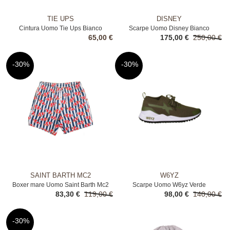
TIE UPS
DISNEY
Cintura Uomo Tie Ups Bianco
Scarpe Uomo Disney Bianco
65,00 €
175,00 €
250,00 €
-30%
-30%
SAINT BARTH MC2
W6YZ
Boxer mare Uomo Saint Barth Mc2
Scarpe Uomo W6yz Verde
83,30 €
119,00 €
98,00 €
140,00 €
Blue
-30%