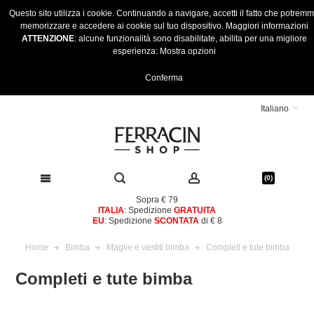
Questo sito utilizza i cookie. Continuando a navigare, accetti il fatto che potrem
memorizzare e accedere ai cookie sul tuo dispositivo.
Maggiori informazioni
ATTENZIONE
: alcune funzionalità sono disabilitate, abilita per una migliore
esperienza:
Mostra opzioni
Conferma
Italiano
(0)
Sopra € 79
ITALIA
: Spedizione
GRATUITA
EU
: Spedizione
SCONTATA
di € 8
Home
Bimba
Maglie e vestiti bimba
Completi e tute bimba
Completi e tute bimba