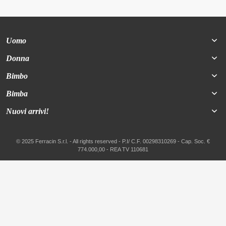
Uomo
Donna
Bimbo
Bimba
Nuovi arrivi!
© 2025 Ferracin S.r.l. - All rights reserved - P.I/ C.F. 00298310269 - Cap. Soc. €
774.000,00 - REA TV 110681