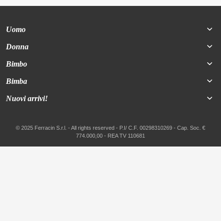
Uomo
Donna
Bimbo
Bimba
Nuovi arrivi!
© 2025 Ferracin S.r.l. - All rights reserved - P.I/ C.F. 00298310269 - Cap. Soc. €
774.000,00 - REA TV 110681