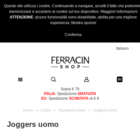
Questo sito utilizza i cookie. Continuando a navigare, accetti il fatto che potrem
memorizzare e accedere ai cookie sul tuo dispositivo.
Maggiori informazioni
ATTENZIONE
: alcune funzionalità sono disabilitate, abilita per una migliore
esperienza:
Mostra opzioni
Conferma
Italiano
(0)
Sopra € 79
ITALIA
: Spedizione
GRATUITA
EU
: Spedizione
SCONTATA
di € 8
Home
Uomo
Pantaloni uomo
Joggers uomo
Joggers uomo