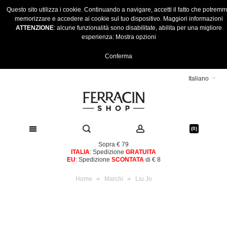
Questo sito utilizza i cookie. Continuando a navigare, accetti il fatto che potrem
memorizzare e accedere ai cookie sul tuo dispositivo.
Maggiori informazioni
ATTENZIONE
: alcune funzionalità sono disabilitate, abilita per una migliore
esperienza:
Mostra opzioni
Conferma
Italiano
(0)
Sopra € 79
ITALIA
: Spedizione
GRATUITA
EU
: Spedizione
SCONTATA
di € 8
Home
Marchi
Liu Jo