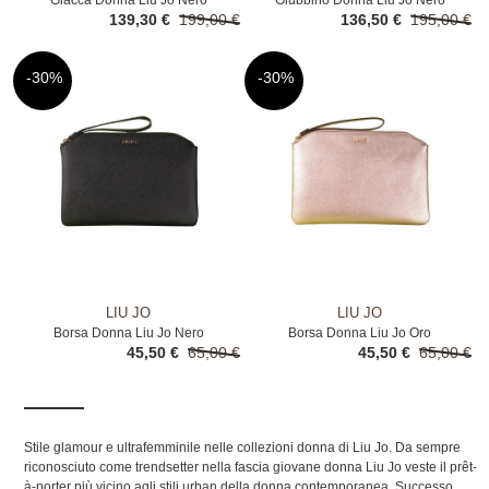
Giacca Donna Liu Jo Nero
Giubbino Donna Liu Jo Nero
139,30 €
199,00 €
136,50 €
195,00 €
-30%
-30%
LIU JO
LIU JO
Borsa Donna Liu Jo Nero
Borsa Donna Liu Jo Oro
45,50 €
65,00 €
45,50 €
65,00 €
Stile glamour e ultrafemminile nelle collezioni donna di Liu Jo. Da sempre
riconosciuto come trendsetter nella fascia giovane donna Liu Jo veste il prêt-
à-porter più vicino agli stili urban della donna contemporanea. Successo