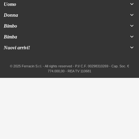
Uomo
Donna
Bimbo
Bimba
Nuovi arrivi!
© 2025 Ferracin S.r.l. - All rights reserved - P.I/ C.F. 00298310269 - Cap. Soc. €
774.000,00 - REA TV 110681