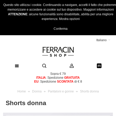
Questo sito utilizza i cookie. Continuando a navigare, accetti il fatto che potrem
memorizzare e accedere ai cookie sul tuo dispositivo.
Maggiori informazioni
ATTENZIONE
: alcune funzionalità sono disabilitate, abilita per una migliore
esperienza:
Mostra opzioni
Conferma
Italiano
(0)
Sopra € 79
ITALIA
: Spedizione
GRATUITA
EU
: Spedizione
SCONTATA
di € 8
Home
Donna
Pantaloni e gonne
Shorts donna
Shorts donna