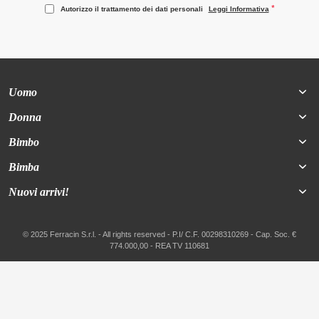
Autorizzo il trattamento dei dati personali
Leggi Informativa
Uomo
Donna
Bimbo
Bimba
Nuovi arrivi!
© 2025 Ferracin S.r.l. - All rights reserved - P.I/ C.F. 00298310269 - Cap. Soc. €
774.000,00 - REA TV 110681