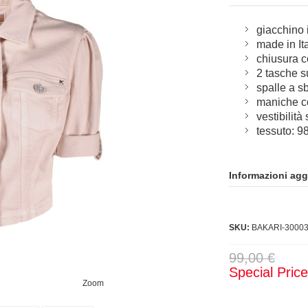
giacchino 
made in It
chiusura c
2 tasche s
spalle a s
maniche co
vestibilità
tessuto: 9
Informazioni agg
SKU:
BAKARI-3000
99,00 €
Special Pric
Zoom