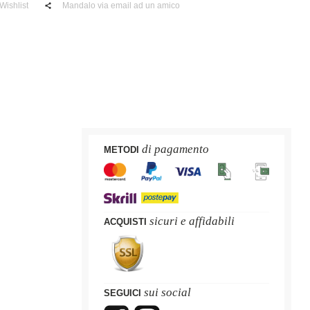
Wishlist
Mandalo via email ad un amico
di pagamento
METODI
sicuri e affidabili
ACQUISTI
sui social
SEGUICI