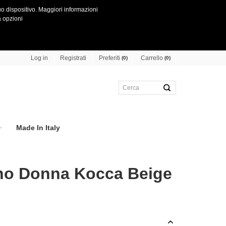
o dispositivo.
Maggiori informazioni
 opzioni
Preferiti
Carrello
Log in
Registrati
(0)
(0)
Made In Italy
no Donna Kocca Beige