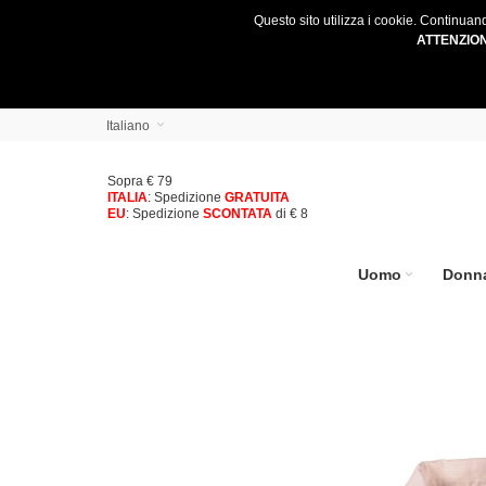
Questo sito utilizza i cookie. Continuan
ATTENZIO
Italiano
Sopra € 79
ITALIA
: Spedizione
GRATUITA
EU
: Spedizione
SCONTATA
di € 8
Uomo
Donn