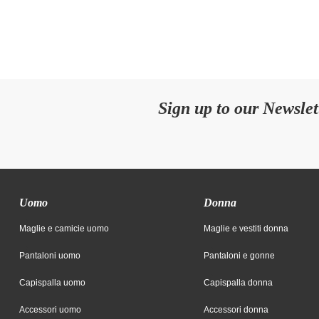
Sign up to our Newslet
Uomo
Donna
Maglie e camicie uomo
Maglie e vestiti donna
Pantaloni uomo
Pantaloni e gonne
Capispalla uomo
Capispalla donna
Accessori uomo
Accessori donna