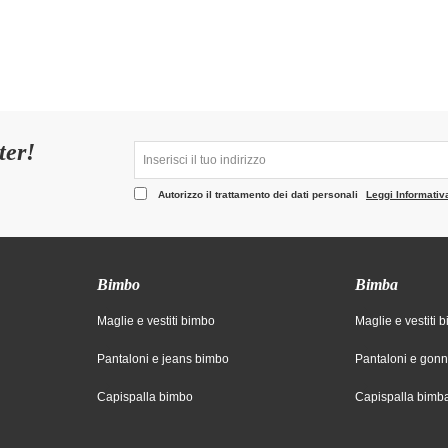
ter!
Autorizzo il trattamento dei dati personali
Leggi Informativ
Bimbo
Bimba
Maglie e vestiti bimbo
Maglie e vestiti 
Pantaloni e jeans bimbo
Pantaloni e gon
Capispalla bimbo
Capispalla bimb