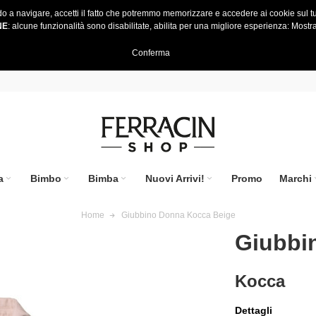
do a navigare, accetti il fatto che potremmo memorizzare e accedere ai cookie sul tu
NE
: alcune funzionalità sono disabilitate, abilita per una migliore esperienza:
Mostra
Conferma
a
Bimbo
Bimba
Nuovi Arrivi!
Promo
Marchi
Home
Giubbino Donna Kocca Beige
Giubbi
Kocca
Dettagli