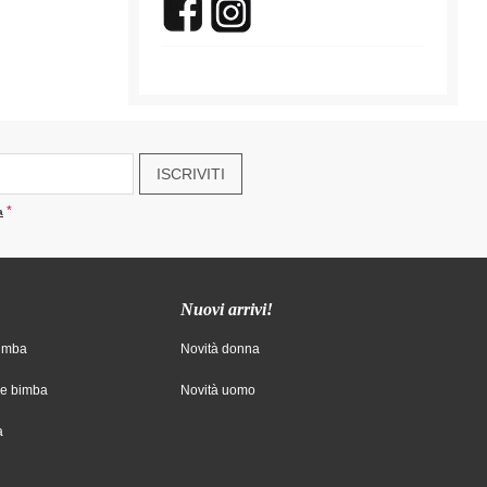
ISCRIVITI
a
Nuovi arrivi!
bimba
Novità donna
ne bimba
Novità uomo
a