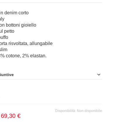
in denim corto
aly
on bottoni gioiello
ul petto
buffo
rta risvoltata, allungabile
 slim
8% cotone, 2% elastan.
iuntive
3
Disponibilità:
Non disponibile
e
69,30 €