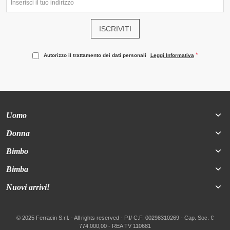
ISCRIVITI
Autorizzo il trattamento dei dati personali
Leggi Informativa
Uomo
Donna
Bimbo
Bimba
Nuovi arrivi!
© 2025 Ferracin S.r.l. - All rights reserved - P.I/ C.F. 00298310269 - Cap. Soc. €
774.000,00 - REA TV 110681