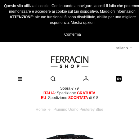
Questo sito utilizza i cookie. Continuando a navigare, accetti il fatto che potrem
memorizzare e accedere ai cookie sul tuo dispositivo.
Maggiori informazioni
ATTENZIONE
: alcune funzionalità sono disabilitate, abilita per una migliore
esperienza:
Mostra opzioni
Conferma
Italiano
(0)
Sopra € 79
ITALIA
: Spedizione
GRATUITA
EU
: Spedizione
SCONTATA
di € 8
Home
Piumino Uomo Peuterey Blue