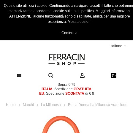
Questo sito utilizza i cookie. Continuando a navigare, accetti il fatto che potrem
memorizzare e accedere ai cookie sul tuo dispositivo.
Maggiori informazioni
ATTENZIONE
: alcune funzionalità sono disabilitate, abilita per una migliore
esperienza:
Mostra opzioni
Conferma
Italiano
(0)
Sopra € 79
ITALIA
: Spedizione
GRATUITA
EU
: Spedizione
SCONTATA
di € 8
Home
Marchi
La Milanesa
Borsa Donna La Milanesa Arancione