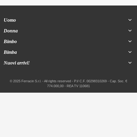
Uomo
Donna
Bimbo
Bimba
Nuovi arrivi!
© 2025 Ferracin S.r.l. - All rights reserved - P.I/ C.F. 00298310269 - Cap. Soc. €
774.000,00 - REA TV 110681